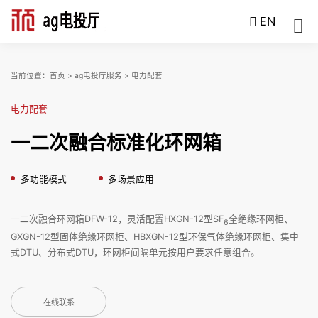
EN
当前位置：
首页
>
ag电投厅服务
>
电力配套
电力配套
一二次融合标准化环网箱
多功能模式
多场景应用
一二次融合环网箱DFW-12，灵活配置HXGN-12型SF
全绝缘环网柜、
6
GXGN-12型固体绝缘环网柜、HBXGN-12型环保气体绝缘环网柜、集中
式DTU、分布式DTU，环网柜间隔单元按用户要求任意组合。
在线联系