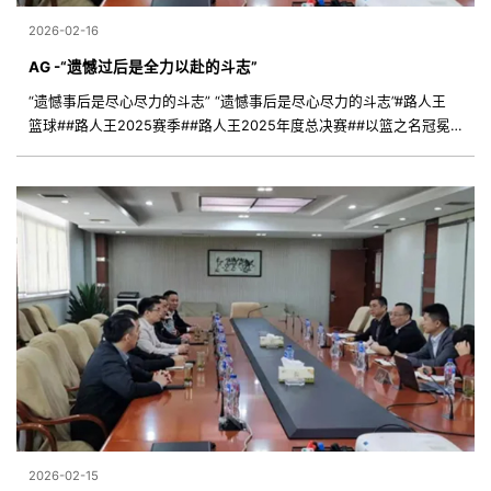
2026-02-16
AG -“遗憾过后是全力以赴的斗志”
“遗憾事后是尽心尽力的斗志” “遗憾事后是尽心尽力的斗志”#路人王
篮球##路人王2025赛季##路人王2025年度总决赛##以篮之名冠冕
金漪#
2026-02-15