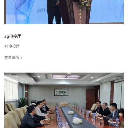
ag电投厅
ag电投厅
查看详情 >