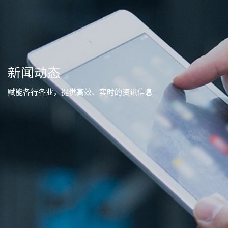
新闻动态
赋能各行各业，提供高效、实时的资讯信息