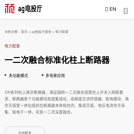
EN
当前位置：
首页
>
ag电投厅服务
>
电力配套
电力配套
一二次融合标准化柱上断路器
多功能模式
多场景应用
ZW系列柱上真空断路器，满足国网一二次融合成套柱上开关入网新要
求，断路器各个功能模块高度集成化，高精度交流传感器、取电模块、真
空灭弧室一体化固封在断路器本体极柱内，集成灭弧、电压电流信号采
集、取电于一体，实现一二次深度融合。
在线联系